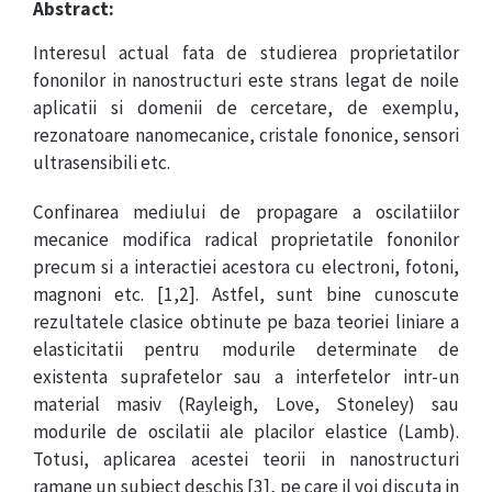
Abstract:
Interesul actual fata de studierea proprietatilor
fononilor in nanostructuri este strans legat de noile
aplicatii si domenii de cercetare, de exemplu,
rezonatoare nanomecanice, cristale fononice, sensori
ultrasensibili etc.
Confinarea mediului de propagare a oscilatiilor
mecanice modifica radical proprietatile fononilor
precum si a interactiei acestora cu electroni, fotoni,
magnoni etc. [1,2]. Astfel, sunt bine cunoscute
rezultatele clasice obtinute pe baza teoriei liniare a
elasticitatii pentru modurile determinate de
existenta suprafetelor sau a interfetelor intr-un
material masiv (Rayleigh, Love, Stoneley) sau
modurile de oscilatii ale placilor elastice (Lamb).
Totusi, aplicarea acestei teorii in nanostructuri
ramane un subiect deschis [3], pe care il voi discuta in