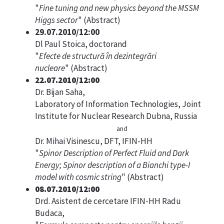
"
Fine tuning and new physics beyond the MSSM
Higgs sector
" (
Abstract
)
29.07.2010/12:00
Dl Paul Stoica, doctorand
"
Efecte de structură în dezintegrări
nucleare
" (
Abstract
)
22.07.2010/12:00
Dr. Bijan Saha,
Laboratory of Information Technologies, Joint
Institute for Nuclear Research Dubna, Russia
and
Dr. Mihai Visinescu, DFT, IFIN-HH
"
Spinor Description of Perfect Fluid and Dark
Energy; Spinor description of a Bianchi type-I
model with cosmic string
" (
Abstract
)
08.07.2010/12:00
Drd. Asistent de cercetare IFIN-HH Radu
Budaca,