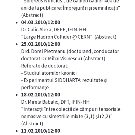
"Sidereus Nuncius", de Galileo Galilei. 400 de
ani de la publicare: Împrejurări şi semnificaţii"
(
Abstract
)
04.03.2010/12:00
Dr. Calin Alexa, DFPE, IFIN-HH
"Large Hadron Collider @ CERN" (
Abstract
)
25.02.2010/12:00
Drd. Dorel Pietreanu (doctorand, conducator
doctorat Dr. Mihai Visinescu) (
Abstract
)
Referate de doctorat:
- Studiul atomilor kaonici
- Experimentul SIDDHARTA: rezultate şi
performanţe
18.02.2010/12:00
Dr. Mirela Babalic, DFT, IFIN-HH
"Interacţii între colecţii de câmpuri tensoriale
nemasive cu simetriile mixte (3,1) şi (2,2)"
(
Abstract
)
11.02.2010/12:00