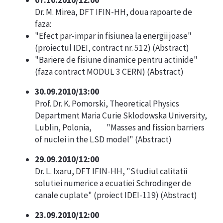
07.10.2010/12:00
Dr. M. Mirea, DFT IFIN-HH, doua rapoarte de
faza:
"Efect par-impar in fisiunea la energii joase"
(proiectul IDEI, contract nr. 512) (
Abstract
)
"Bariere de fisiune dinamice pentru actinide"
(faza contract MODUL 3 CERN) (
Abstract
)
30.09.2010/13:00
Prof. Dr. K. Pomorski, Theoretical Physics
Department Maria Curie Sklodowska University,
Lublin, Polonia, "Masses and fission barriers
of nuclei in the LSD model" (
Abstract
)
29.09.2010/12:00
Dr. L. Ixaru, DFT IFIN-HH, "Studiul calitatii
solutiei numerice a ecuatiei Schrodinger de
canale cuplate" (proiect IDEI-119) (
Abstract
)
23.09.2010/12:00