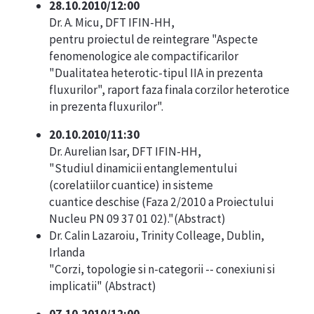
28.10.2010/12:00
Dr. A. Micu, DFT IFIN-HH,
pentru proiectul de reintegrare "Aspecte
fenomenologice ale compactificarilor
"Dualitatea heterotic-tipul IIA in prezenta
fluxurilor", raport faza finala corzilor heterotice
in prezenta fluxurilor".
20.10.2010/11:30
Dr. Aurelian Isar, DFT IFIN-HH,
"Studiul dinamicii entanglementului
(corelatiilor cuantice) in sisteme
cuantice deschise (Faza 2/2010 a Proiectului
Nucleu PN 09 37 01 02)."(
Abstract
)
Dr. Calin Lazaroiu, Trinity Colleage, Dublin,
Irlanda
"Corzi, topologie si n-categorii -- conexiuni si
implicatii" (
Abstract
)